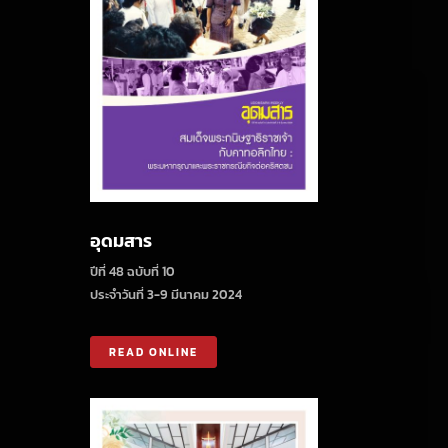
อุดมสาร
ปีที่ 48 ฉบับที่ 10
ประจำวันที่ 3-9 มีนาคม 2024
READ ONLINE