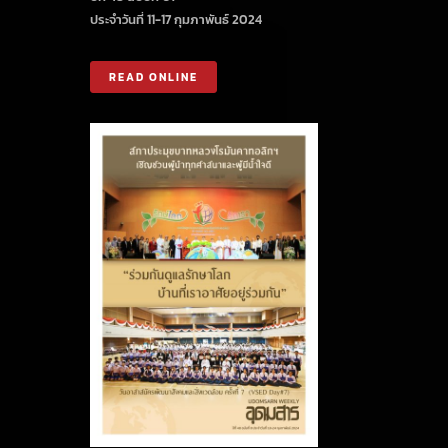
ประจำวันที่ 11-17 กุมภาพันธ์ 2024
READ ONLINE