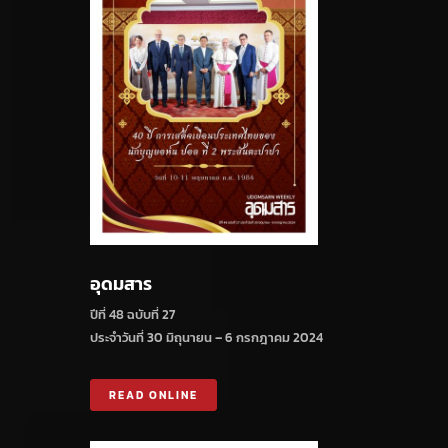
อุดมสาร
ปีที่ 48 ฉบับที่ 27
ประจำวันที่ 30 มิถุนายน – 6 กรกฎาคม 2024
READ ONLINE