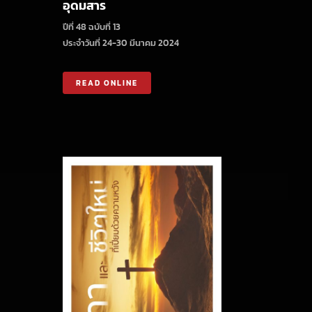
อุดมสาร
ปีที่ 48 ฉบับที่ 13
ประจำวันที่ 24-30 มีนาคม 2024
READ ONLINE