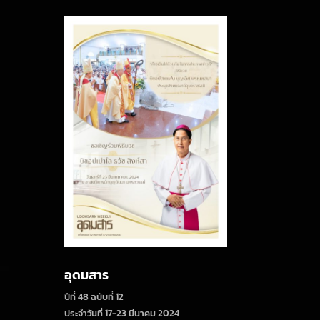
อุดมสาร
ปีที่ 48 ฉบับที่ 12
ประจำวันที่ 17-23 มีนาคม 2024