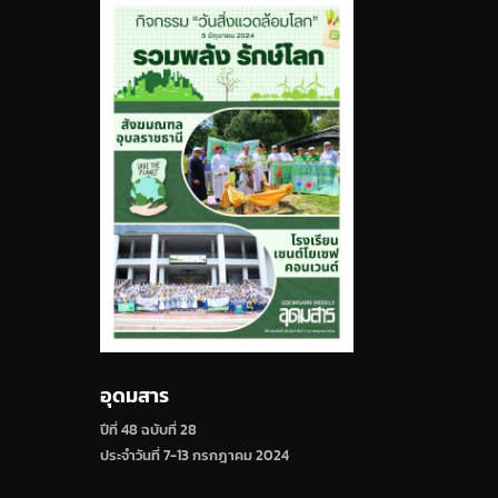
อุดมสาร
ปีที่ 48 ฉบับที่ 28
ประจำวันที่ 7-13 กรกฎาคม 2024