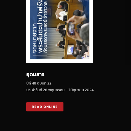
อุดมสาร
ปีที่ 48 ฉบับที่ 22
ประจำวันที่ 26 พฤษภาคม – 1 มิถุนายน 2024
READ ONLINE