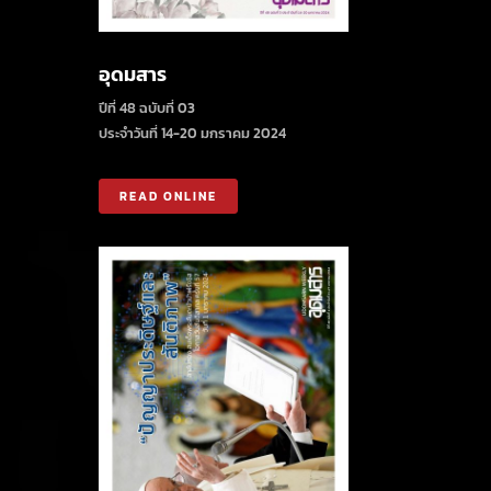
อุดมสาร
ปีที่ 48 ฉบับที่ 03
ประจำวันที่ 14-20 มกราคม 2024
READ ONLINE