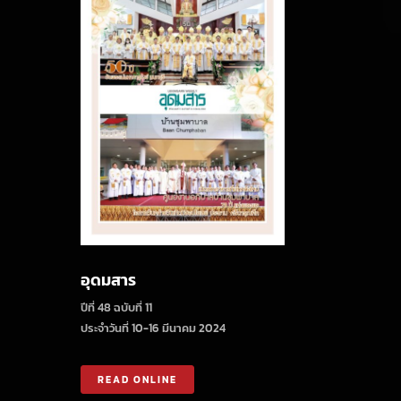
อุดมสาร
ปีที่ 48 ฉบับที่ 11
ประจำวันที่ 10-16 มีนาคม 2024
READ ONLINE