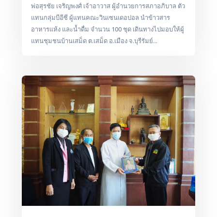
พ่อสุรชัย เจริญพงศ์ เจ้าอาวาส ผู้อำนวยการสภาอภิบาล ตัว
แทนกลุ่มบีอีซี ผู้แทนคณะวินเซนเดอปอล นำข้าวสาร
อาหารแห้ง และน้ำดื่ม จำนวน 100 ชุด เดินทางไปมอบให้ผู้
แทนชุมชนบ้านเสม็ด ต.เสม็ด อ.เมือง จ.บุรีรัมย์...