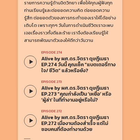
รายการความรู้ด้านจิตวิทยา เพื่อให้คุณผู้ฟังทุก
“เล
ท่านเรียนรู้และต่อยอดความคิด ต่อยอดความ
การ
รู้สึก ต่อยอดตัวของการกระทำของเราให้ได้อย่าง
ภาพ
เติบโต เพราะทุกๆ วันในการดำเนินชีวิตเราจะพบ
ๆ ท
เจอเรื่องราวทั้งดีและร้าย เราจึงต้องเรียนรู้ให้
เพื
สามารถพัฒนาตัวเองให้ดีกว่าวันวาน
ถ้อ
ค้น
EPISODE 274
ดำเ
Alive by ผศ.ดร.จิตรา ดุษฎีเมธา
EP.274 วันนี้ คุณเช็ค “แบตเตอรี่ทาง
ใจ/ ชีวิต” แล้วหรือยัง?
EPISODE 273
Alive by ผศ.ดร.จิตรา ดุษฎีเมธา
EP.273 “คุณกำลังเป็น ‘เหยื่อ’ หรือ
‘ผู้ล่า’ ในที่ทำงานอยู่หรือไม่?
EPISODE 272
Alive by ผศ.ดร.จิตรา ดุษฎีเมธา
EP.272 เมื่องานต้องสำเร็จ แต่ไม่
ชอบคนที่ต้องทำงานด้วย