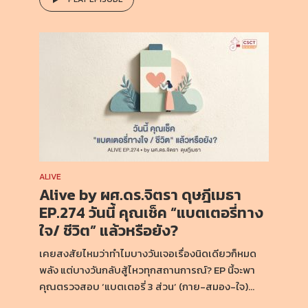
ALIVE
Alive by ผศ.ดร.จิตรา ดุษฎีเมธา
EP.274 วันนี้ คุณเช็ค “แบตเตอรี่ทาง
ใจ/ ชีวิต” แล้วหรือยัง?
เคยสงสัยไหมว่าทำไมบางวันเจอเรื่องนิดเดียวก็หมด
พลัง แต่บางวันกลับสู้ไหวทุกสถานการณ์? EP นี้จะพา
คุณตรวจสอบ ‘แบตเตอรี่ 3 ส่วน’ (กาย-สมอง-ใจ)...