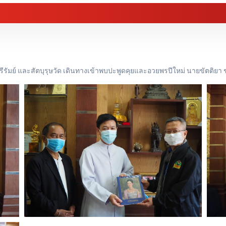
ุรีรัมย์ และสัตบุรุษวัด เดินทางเข้าพบปะพูดคุยและอวยพรปีใหม่ นายขัตติยา ช