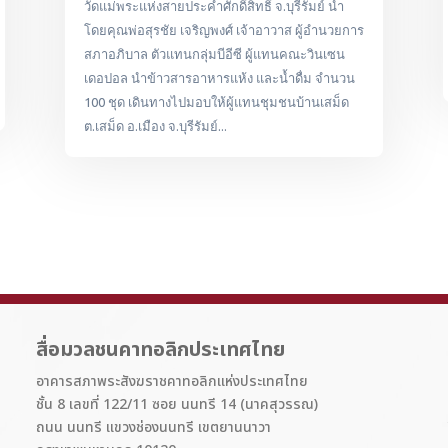
วัดแม่พระแห่งสายประคำศักดิ์สิทธิ์ จ.บุรีรัมย์ นำ
โดยคุณพ่อสุรชัย เจริญพงศ์ เจ้าอาวาส ผู้อำนวยการ
สภาอภิบาล ตัวแทนกลุ่มบีอีซี ผู้แทนคณะวินเซน
เดอปอล นำข้าวสารอาหารแห้ง และน้ำดื่ม จำนวน
100 ชุด เดินทางไปมอบให้ผู้แทนชุมชนบ้านเสม็ด
ต.เสม็ด อ.เมือง จ.บุรีรัมย์...
สื่อมวลชนคาทอลิกประเทศไทย
อาคารสภาพระสังฆราชคาทอลิกแห่งประเทศไทย
ชั้น 8 เลขที่ 122/11 ซอย นนทรี 14 (นาคสุวรรณ)
ถนน นนทรี แขวงช่องนนทรี เขตยานนาวา