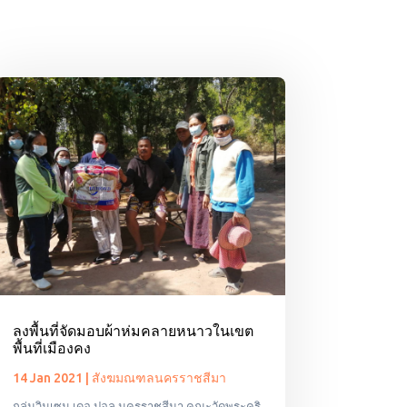
ลงพื้นที่จัดมอบผ้าห่มคลายหนาวในเขต
พื้นที่เมืองคง
14 Jan 2021
|
สังฆมณฑลนครราชสีมา
กลุ่มวินเซน เดอ ปอล นครราชสีมา คณะวัดพระคริ