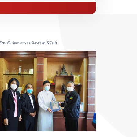
ัยมณี วัฒนธรรมจังหวัดบุรีรัมย์