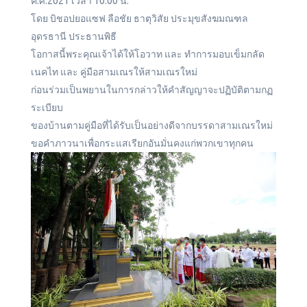
ค.ศ.2021 เวลา 10.00 น.
โดย บิชอปยอแซฟ ลือชัย ธาตุวิสัย ประมุขสังฆมณฑล
อุดรธานี ประธานพิธี
โอกาสนี้พระคุณเจ้าได้ให้โอวาท และ ทำการมอบเข็มกลัด
เนคไท และ คู่มือสามเณรให้สามเณรใหม่
ก่อนร่วมเป็นพยานในการกล่าวให้คำสัญญาจะปฏิบัติตามกฏ
ระเบียบ
ของบ้านตามคู่มือที่ได้รับเป็นอย่างดีจากบรรดาสามเณรใหม่
ขอคำภาวนาเพื่อกระแสเรียกอันมั่นคงแก่พวกเขาทุกคน