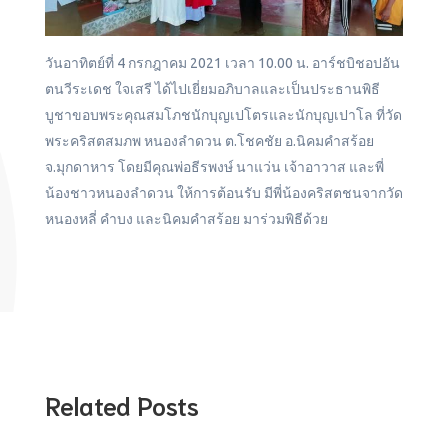
วันอาทิตย์ที่ 4 กรกฎาคม 2021 เวลา 10.00 น. อาร์ชบิชอปอัน
ตนวีระเดช ใจเสรี ได้ไปเยี่ยมอภิบาลและเป็นประธานพิธี
บูชาขอบพระคุณสมโภชนักบุญเปโตรและนักบุญเปาโล ที่วัด
พระคริสตสมภพ หนองลำดวน ต.โชคชัย อ.นิคมคำสร้อย
จ.มุกดาหาร โดยมีคุณพ่อธีรพงษ์ นาแว่น เจ้าอาวาส และพี่
น้องชาวหนองลำดวน ให้การต้อนรับ มีพี่น้องคริสตชนจากวัด
หนองหลี่ คำบง และนิคมคำสร้อย มาร่วมพิธีด้วย
Related Posts