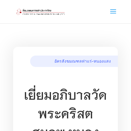
อัครสังฆมณฑลท่าแร่-หนองแสง
เยี่ยมอภิบาลวัด
พระคริสต