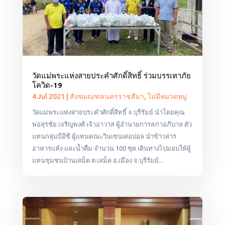
วัดแม่พระแห่งสายประคำศักดิ์สิทธิ์ ร่วมบรรเทาภัย
โควิด-19
4 Jul 2021
|
สังฆมณฑลนครราชสีมา
,
ไม่มีหมวดหมู่
วัดแม่พระแห่งสายประคำศักดิ์สิทธิ์ จ.บุรีรัมย์ นำโดยคุณ
พ่อสุรชัย เจริญพงศ์ เจ้าอาวาส ผู้อำนวยการสภาอภิบาล ตัว
แทนกลุ่มบีอีซี ผู้แทนคณะวินเซนเดอปอล นำข้าวสาร
อาหารแห้ง และน้ำดื่ม จำนวน 100 ชุด เดินทางไปมอบให้ผู้
แทนชุมชนบ้านเสม็ด ต.เสม็ด อ.เมือง จ.บุรีรัมย์...