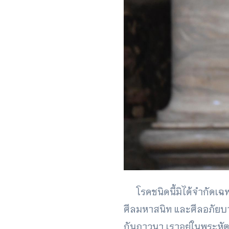
โรคชนิดนี้มิได้จำกัดเฉพาะ
ศีลมหาสนิท และศีลอภัยบา
กันภาวนา เราอยู่ในพระหัตถ