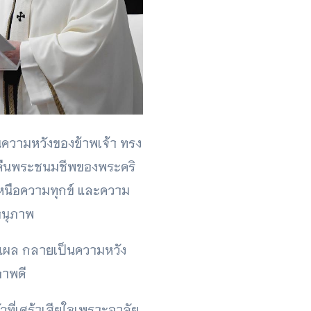
็นความหวังของข้าพเจ้า ทรง
ับคืนพระชนมชีพของพระคริ
ย เหนือความทุกข์ และความ
านุภาพ
อยแผล กลายเป็นความหวัง
ภาพดี
ัวที่เศร้าเสียใจเพราะอาลัย