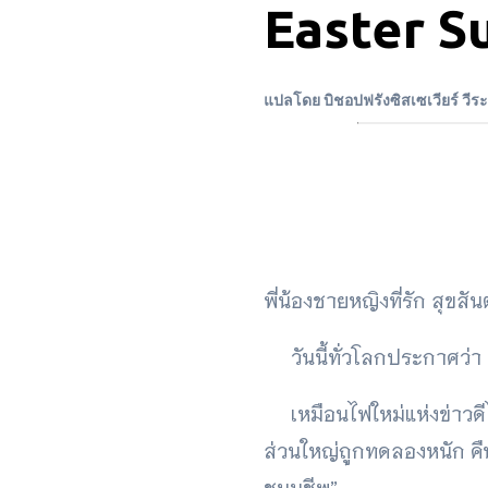
Easter S
แปลโดย บิชอปฟรังซิสเซเวียร์ วีระ
พี่น้องชายหญิงที่รัก สุขสัน
วันนี้ทั่วโลกประกาศว่า
เหมือนไฟใหม่แห่งข่าวดีได
ส่วนใหญ่ถูกทดลองหนัก คื
ชนมชีพ”