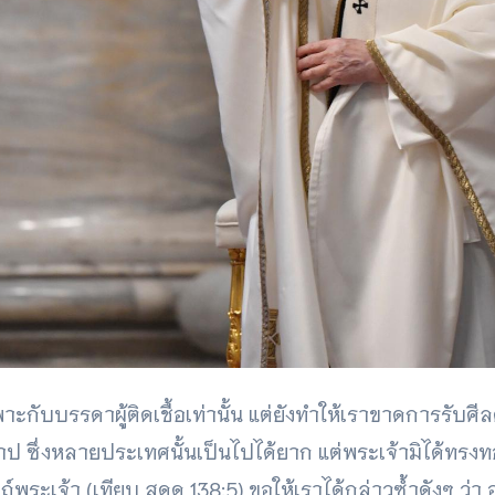
กับบรรดาผู้ติดเชื้อเท่านั้น แต่ยังทำให้เราขาดการรับศีลศัก
ป ซึ่งหลายประเทศนั้นเป็นไปได้ยาก แต่พระเจ้ามิได้ทรงท
์พระเจ้า (เทียบ สดด 138:5) ขอให้เราได้กล่าวซ้ำดังๆ ว่า