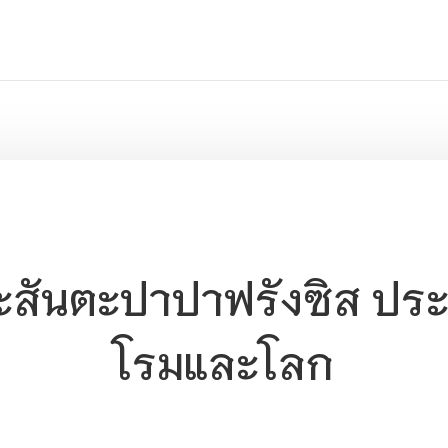
ะสันตะปาปาฟรังซิส ปร
โรมและโลก