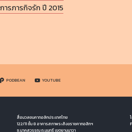
การภารกิจรัก ปี 2015
PODBEAN
YOUTUBE
สื่อมวลชนคาทอลิกประเทศไทย
โ
122/11 ชั้น 8 อาคารสภาพระสังฆราชคาทอลิกฯ
ซ.นาคสุวรรณ ถ.นนทรี เขตยานนาวา