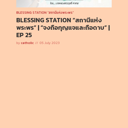
BLESSING STATION “สถานีแห่งพระพร”
BLESSING STATION “สถานีแห่ง
พระพร” | “จงถือกุญแจและถือดาบ” |
EP 25
by
catholic
05 July 2023
เชิญท่านผู้ฟังทุกท่านไตร่ตรองชีวิตจากพระวรสาร สมโภช
นักบุญเปโตรและเปาโล อัครสาวก ปี A โดย… บาทหลวงเชาว
ฤทธิ์ สาสาย
PLAY EPISODE
EPISODE
24