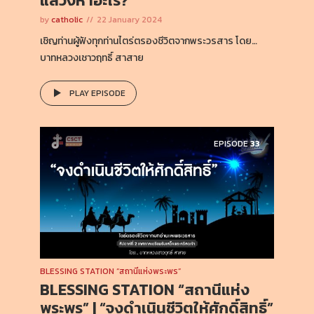
แสวงหาอะไร?”
by
catholic
22 January 2024
เชิญท่านผู้ฟังทุกท่านไตร่ตรองชีวิตจากพระวรสาร โดย…
บาทหลวงเชาวฤทธิ์ สาสาย
PLAY EPISODE
EPISODE
33
BLESSING STATION “สถานีแห่งพระพร”
BLESSING STATION “สถานีแห่ง
พระพร” | “จงดำเนินชีวิตให้ศักดิ์สิทธิ์”