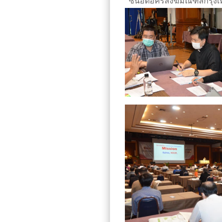
“ซีนอดอัครสังฆมณฑลกรุงเท