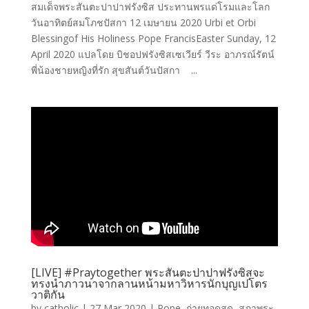
สมเด็จพระสันตะปาปาฟรังซิส ประทานพรแด่โรมและโลก
วันอาทิตย์สมโภชปัสกา 12 เมษายน 2020 Urbi et Orbi
Blessingof His Holiness Pope FrancisEaster Sunday, 12
April 2020 แปลโดย บิชอปฟรังซิสเซเวียร์ วีระ อาภรณ์รัตน์
พี่น้องชายหญิงที่รัก สุขสันต์วันปัสกา ...
[LIVE] #Praytogether พระสันตะปาปาฟรังซิสจะ
ทรงนำภาวนาจากลานหน้ามหาวิหารนักบุญเปโตร
วาติกัน
by
catholic
|
27 Mar 2020
|
Pope
,
ถ่ายทอดสด
,
สภาพระ