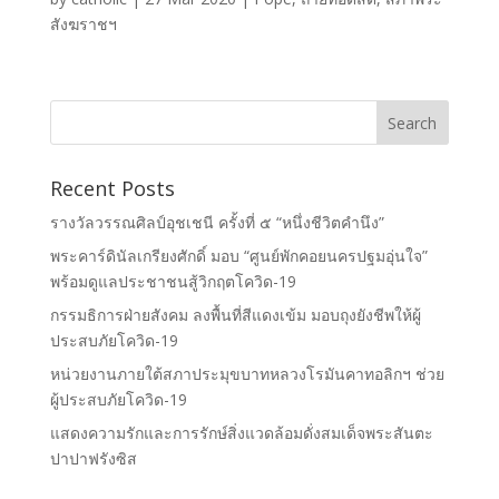
สังฆราชฯ
Recent Posts
รางวัลวรรณศิลป์อุชเชนี ครั้งที่ ๕ “หนึ่งชีวิตคำนึง”
พระคาร์ดินัลเกรียงศักดิ์ มอบ “ศูนย์พักคอยนครปฐมอุ่นใจ”
พร้อมดูแลประชาชนสู้วิกฤตโควิด-19
กรรมธิการฝ่ายสังคม ลงพื้นที่สีแดงเข้ม มอบถุงยังชีพให้ผู้
ประสบภัยโควิด-19
หน่วยงานภายใต้สภาประมุขบาทหลวงโรมันคาทอลิกฯ ช่วย
ผู้ประสบภัยโควิด-19
แสดงความรักและการรักษ์สิ่งแวดล้อมดั่งสมเด็จพระสันตะ
ปาปาฟรังซิส