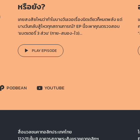
หรือยัง?
น
เคยสงสัยไหมว่าทำไมบางวันเจอเรื่องนิดเดียวก็หมดพลัง แต่
เ
บางวันกลับสู้ไหวทุกสถานการณ์? EP นี้จะพาคุณตรวจสอบ
ค
‘แบตเตอรี่ 3 ส่วน’ (กาย-สมอง-ใจ)...
“
PLAY EPISODE
PODBEAN
YOUTUBE
สื่อมวลชนคาทอลิกประเทศไทย
โ
122/11 ชั้น 8 อาคารสภาพระสังฆราชคาทอลิกฯ