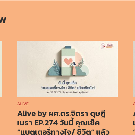
OW
ALIVE
Alive by ผศ.ดร.จิตรา ดุษฎี
เมธา EP.274 วันนี้ คุณเช็ค
“แบตเตอรี่ทางใจ/ ชีวิต” แล้ว