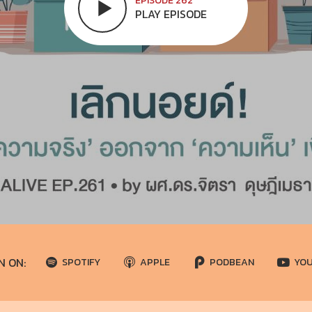
EPISODE 262
PLAY EPISODE
N ON:
SPOTIFY
APPLE
PODBEAN
YO