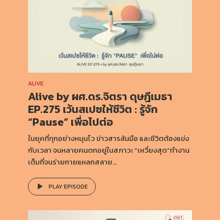
ALIVE
Alive by ผศ.ดร.จิตรา ดุษฎีเมธา
EP.275 เว้นสเปซให้ชีวิต : รู้จัก
“Pause” เพื่อไปต่อ
ในยุคที่ทุกอย่างหมุนไว ข่าวสารล้นมือ และชีวิตต้องแข่ง
กับเวลา จนหลายคนตกอยู่ในสภาวะ “เหวี่ยงสุด”ทำงาน
เต็มที่จนร่ายกายแหลกสลาย...
PLAY EPISODE