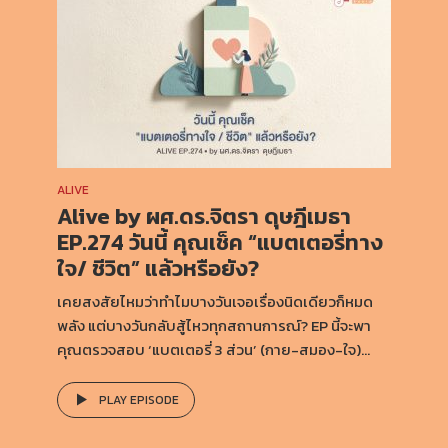
ALIVE
Alive by ผศ.ดร.จิตรา ดุษฎีเมธา
EP.274 วันนี้ คุณเช็ค “แบตเตอรี่ทาง
ใจ/ ชีวิต” แล้วหรือยัง?
เคยสงสัยไหมว่าทำไมบางวันเจอเรื่องนิดเดียวก็หมด
พลัง แต่บางวันกลับสู้ไหวทุกสถานการณ์? EP นี้จะพา
คุณตรวจสอบ ‘แบตเตอรี่ 3 ส่วน’ (กาย-สมอง-ใจ)...
PLAY EPISODE