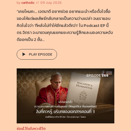
by
catholic
09 July 2026
“เคยไหมคะ… เจตนาดี อยากช่วย อยากแนะนำ หรือตั้งใจซื้อ
ของให้แต่ผลลัพธ์กลับกลายเป็นความว่างเปล่า จนเราแอบ
คิดในใจว่า ‘ทีหลังไม่ทำให้อีกแล้วดีกว่า’ ใน Podcast EP นี้
ดร.จิตรา จะมาชวนคุณแยกแยะความรู้สึกและมองความหวัง
ดีออกเป็น 2 ชั้น...
PLAY EPISODE
EPISODE
266
ซ่อนไว้ในจังหวะชีวิต