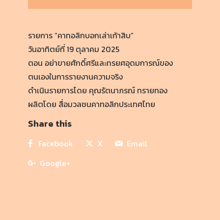
รายการ “คาทอลิกบอกเล่าเก้าสิบ”
วันอาทิตย์ที่ 19 ตุลาคม 2025
ตอน อย่าขายศักดิ์ศรีและทรยศอุดมการณ์ของ
ตนเองในการรายงานความจริง
ดำเนินรายการโดย คุณรัตนาภรณ์ ทรายทอง
ผลิตโดย สื่อมวลชนคาทอลิกประเทศไทย
Share this
Facebook
X
Email
Google+