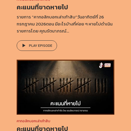
คะแนนที่ขาดหายไป
รายการ “คาทอลิกบอกเล่าเก้าสิบ”วันอาทิตย์ที่ 26
กรกฎาคม 2026ตอน มีอะไรบ้างที่ค่อย ๆ หายไปดำเนิน
รายการโดย คุณรัตนาภรณ์...
PLAY EPISODE
คาทอลิกบอกเล่าเก้าสิบ
คะแนนที่ขาดหายไป