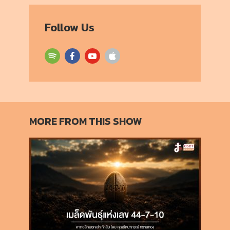
Follow Us
MORE FROM THIS SHOW