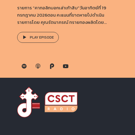
รายการ “คาทอลิกบอกเล่าเก้าสิบ”วันอาทิตย์ที่ 19
กรกฎาคม 2026ตอน คะแนนที่ขาดหายไปดำเนิน
รายการโดย คุณรัตนาภรณ์ ทรายทองผลิตโดย...
PLAY EPISODE