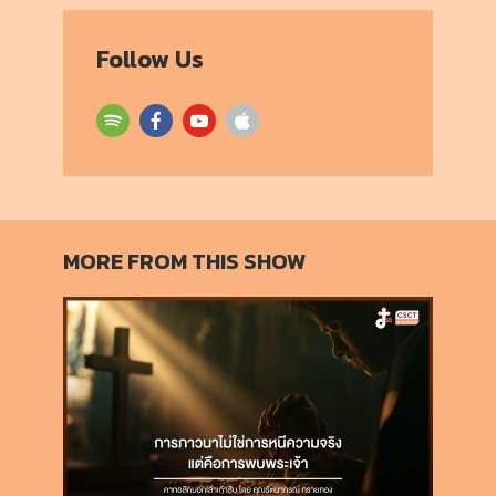
Follow Us
MORE FROM THIS SHOW