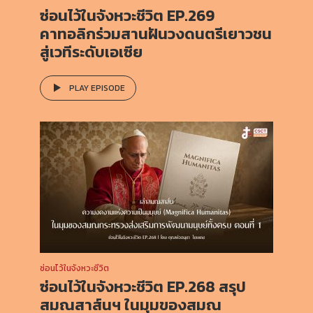
ซ่อนไว้ในจังหวะชีวิต EP.269
คาทอลิกร่วมสานฝันวงดนตรีเยาวชน
สู่เวทีระดับเอเซีย
PLAY EPISODE
ซ่อนไว้ในจังหวะชีวิต
ซ่อนไว้ในจังหวะชีวิต EP.268 สรุป
สมณสาส์นฯ ในมุมของสมณ