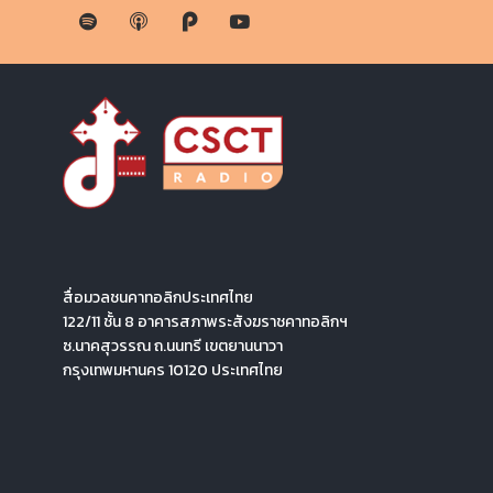
สื่อมวลชนคาทอลิกประเทศไทย
122/11 ชั้น 8 อาคารสภาพระสังฆราชคาทอลิกฯ
ซ.นาคสุวรรณ ถ.นนทรี เขตยานนาวา
กรุงเทพมหานคร 10120 ประเทศไทย