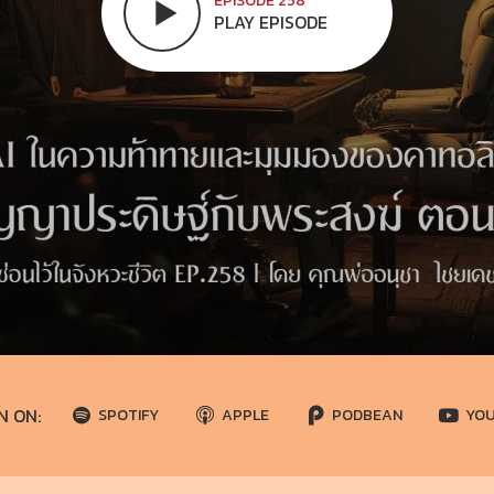
EPISODE 258
PLAY EPISODE
N ON:
SPOTIFY
APPLE
PODBEAN
YO