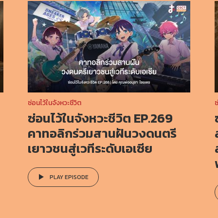
ซ่อนไว้ในจังหวะชีวิต
ซ
ซ่อนไว้ในจังหวะชีวิต EP.269
คาทอลิกร่วมสานฝันวงดนตรี
เยาวชนสู่เวทีระดับเอเซีย
PLAY EPISODE