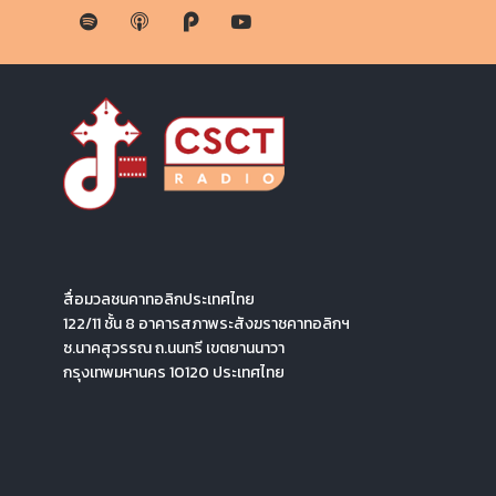
สื่อมวลชนคาทอลิกประเทศไทย
122/11 ชั้น 8 อาคารสภาพระสังฆราชคาทอลิกฯ
ซ.นาคสุวรรณ ถ.นนทรี เขตยานนาวา
กรุงเทพมหานคร 10120 ประเทศไทย