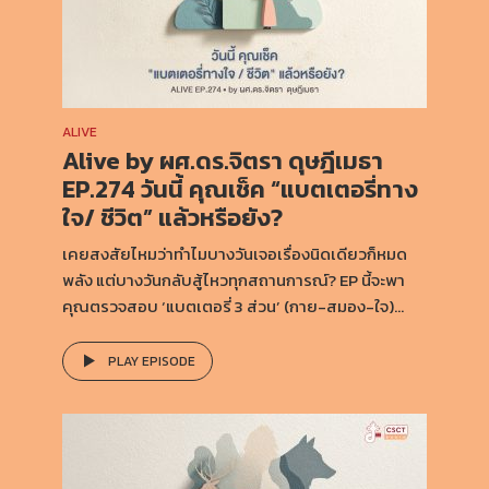
ALIVE
Alive by ผศ.ดร.จิตรา ดุษฎีเมธา
EP.274 วันนี้ คุณเช็ค “แบตเตอรี่ทาง
ใจ/ ชีวิต” แล้วหรือยัง?
เคยสงสัยไหมว่าทำไมบางวันเจอเรื่องนิดเดียวก็หมด
พลัง แต่บางวันกลับสู้ไหวทุกสถานการณ์? EP นี้จะพา
คุณตรวจสอบ ‘แบตเตอรี่ 3 ส่วน’ (กาย-สมอง-ใจ)...
PLAY EPISODE