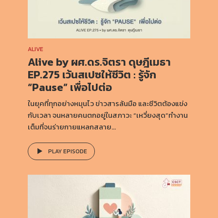
ALIVE
Alive by ผศ.ดร.จิตรา ดุษฎีเมธา
EP.275 เว้นสเปซให้ชีวิต : รู้จัก
“Pause” เพื่อไปต่อ
ในยุคที่ทุกอย่างหมุนไว ข่าวสารล้นมือ และชีวิตต้องแข่ง
กับเวลา จนหลายคนตกอยู่ในสภาวะ “เหวี่ยงสุด”ทำงาน
เต็มที่จนร่ายกายแหลกสลาย...
PLAY EPISODE