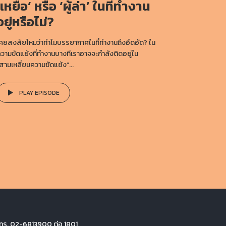
‘เหยื่อ’ หรือ ‘ผู้ล่า’ ในที่ทำงาน
อยู่หรือไม่?
คยสงสัยไหมว่าทำไมบรรยากาศในที่ทำงานถึงอึดอัด? ใน
วามขัดแย้งที่ทำงานบางทีเราอาจจะกำลังติดอยู่ใน
สามเหลี่ยมความขัดแย้ง”...
PLAY EPISODE
ทร. 02-6813900 ต่อ 1801