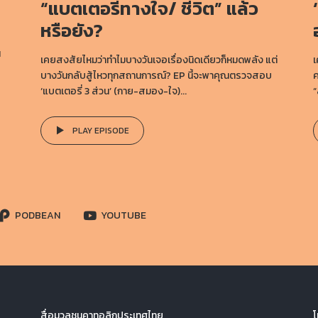
“แบตเตอรี่ทางใจ/ ชีวิต” แล้ว
หรือยัง?
น
เคยสงสัยไหมว่าทำไมบางวันเจอเรื่องนิดเดียวก็หมดพลัง แต่
เ
บางวันกลับสู้ไหวทุกสถานการณ์? EP นี้จะพาคุณตรวจสอบ
ค
‘แบตเตอรี่ 3 ส่วน’ (กาย-สมอง-ใจ)...
“
PLAY EPISODE
PODBEAN
YOUTUBE
สื่อมวลชนคาทอลิกประเทศไทย
โ