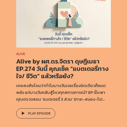
ALIVE
Alive by ผศ.ดร.จิตรา ดุษฎีเมธา
EP.274 วันนี้ คุณเช็ค “แบตเตอรี่ทาง
ใจ/ ชีวิต” แล้วหรือยัง?
เคยสงสัยไหมว่าทำไมบางวันเจอเรื่องนิดเดียวก็หมด
พลัง แต่บางวันกลับสู้ไหวทุกสถานการณ์? EP นี้จะพา
คุณตรวจสอบ ‘แบตเตอรี่ 3 ส่วน’ (กาย-สมอง-ใจ)...
PLAY EPISODE