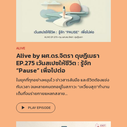
ALIVE
Alive by ผศ.ดร.จิตรา ดุษฎีเมธา
EP.275 เว้นสเปซให้ชีวิต : รู้จัก
“Pause” เพื่อไปต่อ
ในยุคที่ทุกอย่างหมุนไว ข่าวสารล้นมือ และชีวิตต้องแข่ง
กับเวลา จนหลายคนตกอยู่ในสภาวะ “เหวี่ยงสุด”ทำงาน
เต็มที่จนร่ายกายแหลกสลาย...
PLAY EPISODE