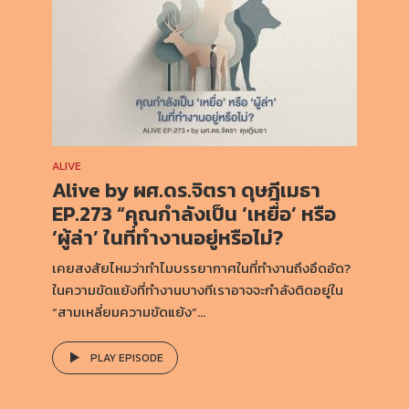
ALIVE
Alive by ผศ.ดร.จิตรา ดุษฎีเมธา
EP.273 “คุณกำลังเป็น ‘เหยื่อ’ หรือ
‘ผู้ล่า’ ในที่ทำงานอยู่หรือไม่?
เคยสงสัยไหมว่าทำไมบรรยากาศในที่ทำงานถึงอึดอัด?
ในความขัดแย้งที่ทำงานบางทีเราอาจจะกำลังติดอยู่ใน
“สามเหลี่ยมความขัดแย้ง”...
PLAY EPISODE