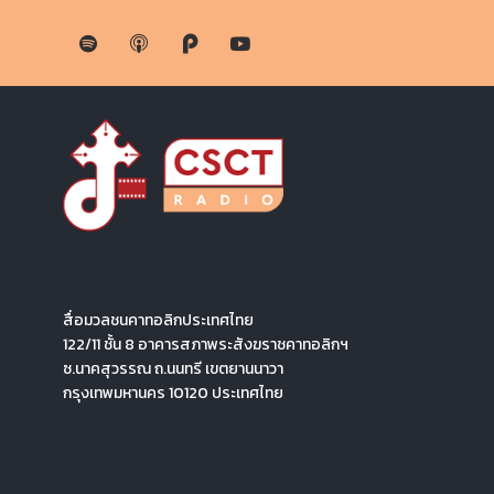
สื่อมวลชนคาทอลิกประเทศไทย
122/11 ชั้น 8 อาคารสภาพระสังฆราชคาทอลิกฯ
ซ.นาคสุวรรณ ถ.นนทรี เขตยานนาวา
กรุงเทพมหานคร 10120 ประเทศไทย