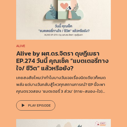
ALIVE
Alive by ผศ.ดร.จิตรา ดุษฎีเมธา
EP.274 วันนี้ คุณเช็ค “แบตเตอรี่ทาง
ใจ/ ชีวิต” แล้วหรือยัง?
เคยสงสัยไหมว่าทำไมบางวันเจอเรื่องนิดเดียวก็หมด
พลัง แต่บางวันกลับสู้ไหวทุกสถานการณ์? EP นี้จะพา
คุณตรวจสอบ ‘แบตเตอรี่ 3 ส่วน’ (กาย-สมอง-ใจ)...
PLAY EPISODE