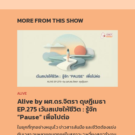
MORE FROM THIS SHOW
ALIVE
Alive by ผศ.ดร.จิตรา ดุษฎีเมธา
EP.275 เว้นสเปซให้ชีวิต : รู้จัก
“Pause” เพื่อไปต่อ
ในยุคที่ทุกอย่างหมุนไว ข่าวสารล้นมือ และชีวิตต้องแข่ง
กับเวลา จนหลายคนตกอยู่ในสภาวะ “เหวี่ยงสุด”ทำงาน