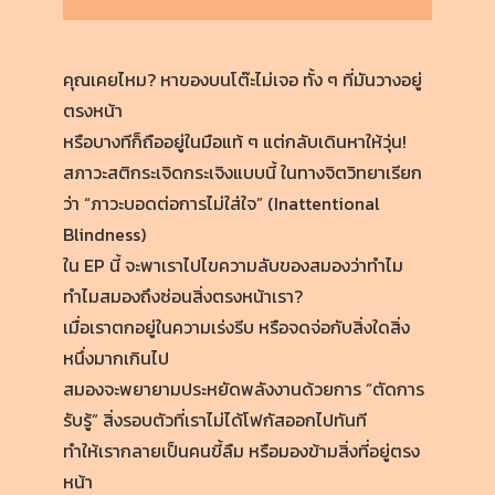
คุณเคยไหม? หาของบนโต๊ะไม่เจอ ทั้ง ๆ ที่มันวางอยู่
ตรงหน้า
หรือบางทีก็ถืออยู่ในมือแท้ ๆ แต่กลับเดินหาให้วุ่น!
สภาวะสติกระเจิดกระเจิงแบบนี้ ในทางจิตวิทยาเรียก
ว่า “ภาวะบอดต่อการไม่ใส่ใจ” (Inattentional
Blindness)
ใน EP นี้ จะพาเราไปไขความลับของสมองว่าทำไม
ทำไมสมองถึงซ่อนสิ่งตรงหน้าเรา?
เมื่อเราตกอยู่ในความเร่งรีบ หรือจดจ่อกับสิ่งใดสิ่ง
หนึ่งมากเกินไป
สมองจะพยายามประหยัดพลังงานด้วยการ “ตัดการ
รับรู้” สิ่งรอบตัวที่เราไม่ได้โฟกัสออกไปทันที
ทำให้เรากลายเป็นคนขี้ลืม หรือมองข้ามสิ่งที่อยู่ตรง
หน้า