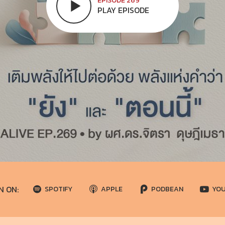
EPISODE 269
PLAY EPISODE
N ON:
SPOTIFY
APPLE
PODBEAN
YO