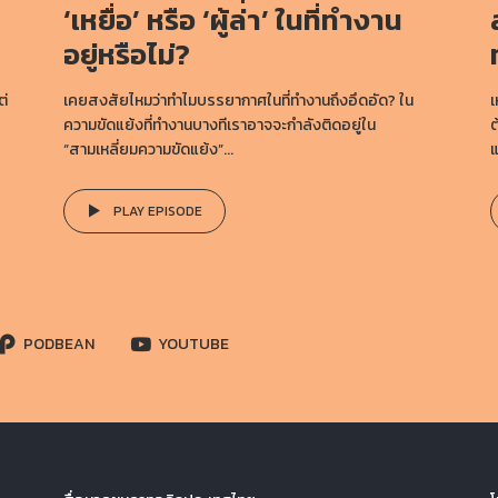
‘เหยื่อ’ หรือ ‘ผู้ล่า’ ในที่ทำงาน
อยู่หรือไม่?
ต่
เคยสงสัยไหมว่าทำไมบรรยากาศในที่ทำงานถึงอึดอัด? ใน
เ
ความขัดแย้งที่ทำงานบางทีเราอาจจะกำลังติดอยู่ใน
ต
“สามเหลี่ยมความขัดแย้ง”...
แ
PLAY EPISODE
PODBEAN
YOUTUBE