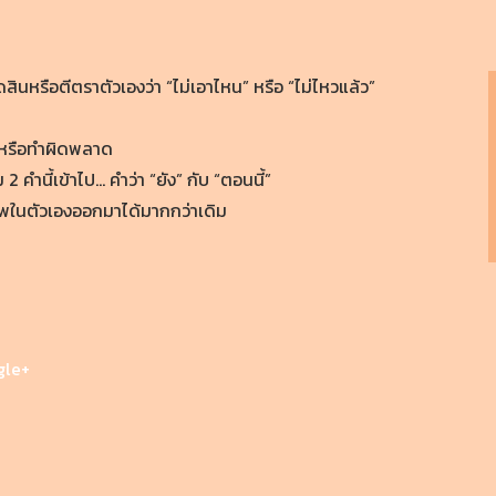
ดสินหรือตีตราตัวเองว่า “ไม่เอาไหน” หรือ “ไม่ไหวแล้ว”
อแท้หรือทำผิดพลาด
 คำนี้เข้าไป… คำว่า “ยัง” กับ “ตอนนี้”
ในตัวเองออกมาได้มากกว่าเดิม
gle+