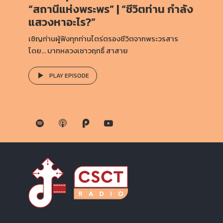
“สถานีแห่งพระพร” | “ชีวิตท่าน กำลัง
แสวงหาอะไร?”
เชิญท่านผู้ฟังทุกท่านไตร่ตรองชีวิตจากพระวรสาร
โดย… บาทหลวงเชาวฤทธิ์ สาสาย
PLAY EPISODE