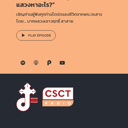
แสวงหาอะไร?”
เชิญท่านผู้ฟังทุกท่านไตร่ตรองชีวิตจากพระวรสาร
โดย… บาทหลวงเชาวฤทธิ์ สาสาย
PLAY EPISODE