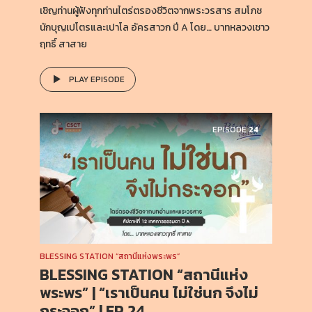
เชิญท่านผู้ฟังทุกท่านไตร่ตรองชีวิตจากพระวรสาร สมโภช
นักบุญเปโตรและเปาโล อัครสาวก ปี A โดย… บาทหลวงเชาว
ฤทธิ์ สาสาย
PLAY EPISODE
EPISODE
24
BLESSING STATION “สถานีแห่งพระพร”
BLESSING STATION “สถานีแห่ง
พระพร” | “เราเป็นคน ไม่ใช่นก จึงไม่
กระจอก” | EP 24