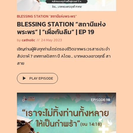
BLESSING STATION “สถานีแห่งพระพร”
BLESSING STATION “สถานีแห่ง
พระพร” | “เผื่อกันลืม” | EP 19
by
catholic
24 May 2023
เชิญท่านผู้ฟังทุกท่านไตร่ตรองชีวิตจากพระวรสารประจำ
สัปดาห์ 7 เทศกาลปัสกา ปี Aโดย… บาทหลวงเชาวฤทธิ์ สา
สาย
PLAY EPISODE
EPISODE
18