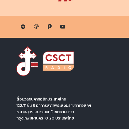
BLESSING STATION “สถานีแห่งพระพร”
BLESSING STATION “สถานีแห่ง
พระพร” | “คนดี ไม่ใช่คนที่ไม่ทำชั่ว” |
EP 16
by
catholic
03 May 2023
เชิญท่านผู้ฟังทุกท่านไตร่ตรองชีวิตจากพระวรสารประจำ
สัปดาห์ 4 เทศกาลปัสกา ปี Aโดย… บาทหลวงเชาวฤทธิ์ สา
สาย
PLAY EPISODE