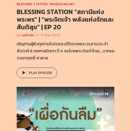
BLESSING STATION “สถานีแห่งพระพร”
BLESSING STATION “สถานีแห่ง
พระพร” | “พระจิตเจ้า พลังแห่งรักและ
สันติสุข” | EP 20
by
catholic
31 May 2023
เชิญท่านผู้ฟังทุกท่านไตร่ตรองชีวิตจากพระวรสารประจำ
สัปดาห์ 8 เทศกาลปัสกา ปี A สมโภชพระจิตเจ้าโดย… บาทหล
วงเชาวฤทธิ์ สาสาย
PLAY EPISODE
EPISODE
19