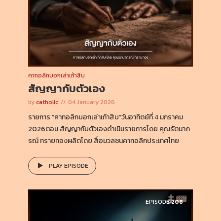
คาทอลิกบอกเล่าเก้าสิบ
สัญญากับตัวเอง
by
catholic
04 January 2026
รายการ “คาทอลิกบอกเล่าเก้าสิบ”วันอาทิตย์ที่ 4 มกราคม
2026ตอน สัญญากับตัวเองดำเนินรายการโดย คุณรัตนาภ
รณ์ ทรายทองผลิตโดย สื่อมวลชนคาทอลิกประเทศไทย
PLAY EPISODE
EPISODE
208