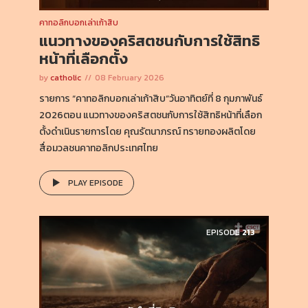
คาทอลิกบอกเล่าเก้าสิบ
แนวทางของคริสตชนกับการใช้สิทธิ
หน้าที่เลือกตั้ง
by
catholic
08 February 2026
รายการ “คาทอลิกบอกเล่าเก้าสิบ”วันอาทิตย์ที่ 8 กุมภาพันธ์
2026ตอน แนวทางของคริสตชนกับการใช้สิทธิหน้าที่เลือก
ตั้งดำเนินรายการโดย คุณรัตนาภรณ์ ทรายทองผลิตโดย
สื่อมวลชนคาทอลิกประเทศไทย
PLAY EPISODE
EPISODE
213