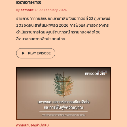
อดอาหาร
by
catholic
22 February 2026
รายการ “คาทอลิกบอกเล่าเก้าสิบ”วันอาทิตย์ที่ 22 กุมภาพันธ์
2026ตอน สาส์นมหาพรต 2026 การฟังและการอดอาหาร
ดำเนินรายการโดย คุณรัตนาภรณ์ ทรายทองผลิตโดย
สื่อมวลชนคาทอลิกประเทศไทย
PLAY EPISODE
EPISODE
215
คาทอลิกบอกเล่าเก้าสิบ