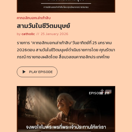
คาทอลิกบอกเล่าเก้าสิบ
สามวันในชีวิตมนุษย์
by
catholic
25 January 2026
รายการ “คาทอลิกบอกเล่าเก้าสิบ”วันอาทิตย์ที่ 25 มกราคม
2026ตอน สามวันในชีวิตมนุษย์ดำเนินรายการโดย คุณรัตนา
ภรณ์ ทรายทองผลิตโดย สื่อมวลชนคาทอลิกประเทศไทย
PLAY EPISODE
EPISODE
211