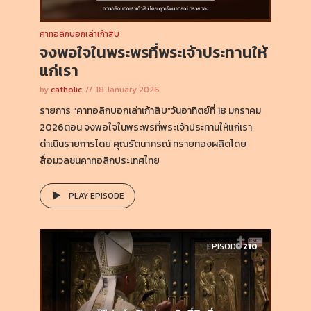
คาทอลิกบอกเล่าเก้าสิบ
จงพอใจในพระพรที่พระเจ้าประทานให้
แก่เรา
by
catholic
18 January 2026
รายการ “คาทอลิกบอกเล่าเก้าสิบ”วันอาทิตย์ที่ 18 มกราคม
2026ตอน จงพอใจในพระพรที่พระเจ้าประทานให้แก่เรา
ดำเนินรายการโดย คุณรัตนาภรณ์ ทรายทองผลิตโดย
สื่อมวลชนคาทอลิกประเทศไทย
PLAY EPISODE
EPISODE
210