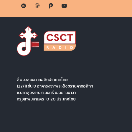
สื่อมวลชนคาทอลิกประเทศไทย
122/11 ชั้น 8 อาคารสภาพระสังฆราชคาทอลิกฯ
ซ.นาคสุวรรณ ถ.นนทรี เขตยานนาวา
กรุงเทพมหานคร 10120 ประเทศไทย