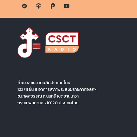
สื่อมวลชนคาทอลิกประเทศไทย
122/11 ชั้น 8 อาคารสภาพระสังฆราชคาทอลิกฯ
ซ.นาคสุวรรณ ถ.นนทรี เขตยานนาวา
กรุงเทพมหานคร 10120 ประเทศไทย