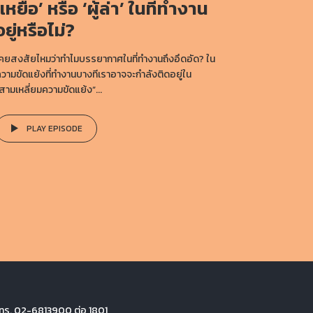
‘เหยื่อ’ หรือ ‘ผู้ล่า’ ในที่ทำงาน
อยู่หรือไม่?
คยสงสัยไหมว่าทำไมบรรยากาศในที่ทำงานถึงอึดอัด? ใน
วามขัดแย้งที่ทำงานบางทีเราอาจจะกำลังติดอยู่ใน
สามเหลี่ยมความขัดแย้ง”...
PLAY EPISODE
ทร. 02-6813900 ต่อ 1801