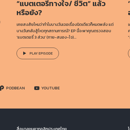
“แบตเตอรี่ทางใจ/ ชีวิต” แล้ว
หรือยัง?
น
เคยสงสัยไหมว่าทำไมบางวันเจอเรื่องนิดเดียวก็หมดพลัง แต่
เ
บางวันกลับสู้ไหวทุกสถานการณ์? EP นี้จะพาคุณตรวจสอบ
ค
‘แบตเตอรี่ 3 ส่วน’ (กาย-สมอง-ใจ)...
“
PLAY EPISODE
PODBEAN
YOUTUBE
สื่อมวลชนคาทอลิกประเทศไทย
โ