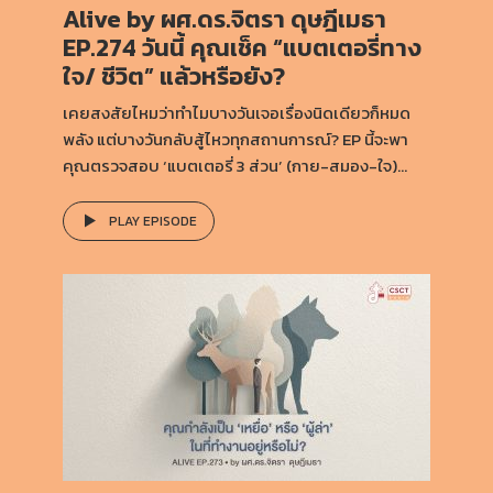
Alive by ผศ.ดร.จิตรา ดุษฎีเมธา
EP.274 วันนี้ คุณเช็ค “แบตเตอรี่ทาง
ใจ/ ชีวิต” แล้วหรือยัง?
เคยสงสัยไหมว่าทำไมบางวันเจอเรื่องนิดเดียวก็หมด
พลัง แต่บางวันกลับสู้ไหวทุกสถานการณ์? EP นี้จะพา
คุณตรวจสอบ ‘แบตเตอรี่ 3 ส่วน’ (กาย-สมอง-ใจ)...
PLAY EPISODE