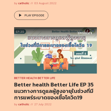
by
catholic
03 August 2022
PLAY EPISODE
EPISODE
1
BETTER HEALTH BETTER LIFE
Better health Better Life EP 35
แนวทางการดูแลผู้สูงอายุในช่วงที่มี
การแพร่ระบาดของเชื้อโควิด19
by
catholic
27 July 2022