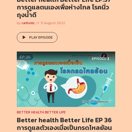
การดูแลตนเองเพื่อห่างไกล โรคนิ่ว
ถุงน้ำดี
by
catholic
11 August 2022
PLAY EPISODE
EPISODE
2
BETTER HEALTH BETTER LIFE
Better health Better Life EP 36
การดูแลตัวเองเมื่อเป็นกรดไหลย้อน