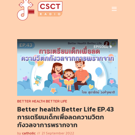
EPISODE
9
BETTER HEALTH BETTER LIFE
Better health Better Life EP.43
การเตรียมเด็กเพื่อลดความวิตก
กังวลจาการพรากจาก
by
catholic
21 September 2022