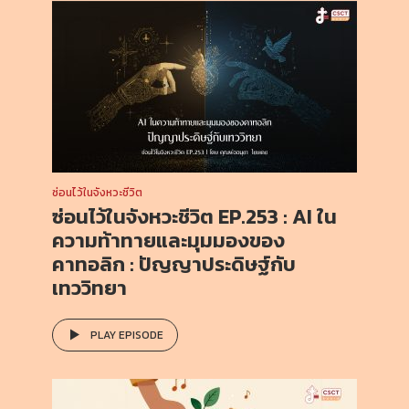
ซ่อนไว้ในจังหวะชีวิต
ซ่อนไว้ในจังหวะชีวิต EP.253 : AI ใน
ความท้าทายและมุมมองของ
คาทอลิก : ปัญญาประดิษฐ์กับ
เทววิทยา
PLAY EPISODE