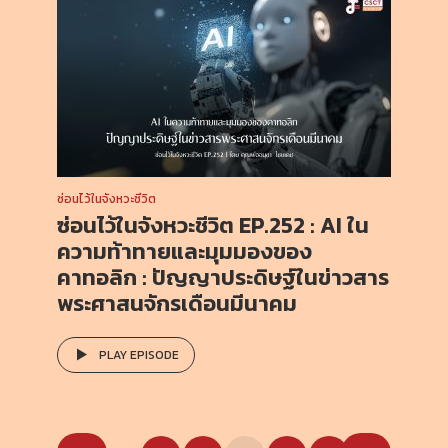
ซ่อนไว้ในจังหวะชีวิต
ซ่อนไว้ในจังหวะชีวิต EP.252 : AI ใน
ความท้าทายและมุมมองของ
คาทอลิก : ปัญญาประดิษฐ์ในข่าวสาร
พระศาสนจักรเดือนมีนาคม
PLAY EPISODE
Posts