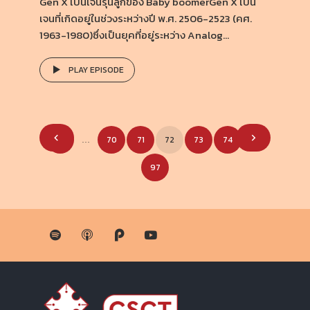
Gen X เป็นเจนรุ่นลูกของ Baby boomerGen X เป็น
เจนที่เกิดอยู่ในช่วงระหว่างปี พ.ศ. 2506-2523 (คศ.
1963-1980)ซึ่งเป็นยุคที่อยู่ระหว่าง Analog...
PLAY EPISODE
Posts
1
70
71
72
73
74
…
…
pagination
97