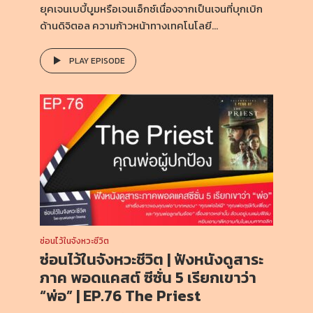
ยุคเจนเบบี้บูมหรือเจนเอ็กซ์เนื่องจากเป็นเจนที่บุกเบิก
ด้านดิจิตอล ความก้าวหน้าทางเทคโนโลยี...
PLAY EPISODE
ซ่อนไว้ในจังหวะชีวิต
ซ่อนไว้ในจังหวะชีวิต | ฟังหนังดูสาระ
ภาค พอดแคสต์ ซีซั่น 5 เรียกเขาว่า
“พ่อ” | EP.76 The Priest