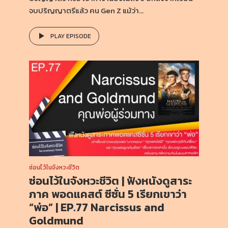
จบปริญญาตรีแล้ว คน Gen Z แม้ว่า...
PLAY EPISODE
ซ่อนไว้ในจังหวะชีวิต
ซ่อนไว้ในจังหวะชีวิต | ฟังหนังดูสาระ
ภาค พอดแคสต์ ซีซั่น 5 เรียกเขาว่า
“พ่อ” | EP.77 Narcissus and
Goldmund